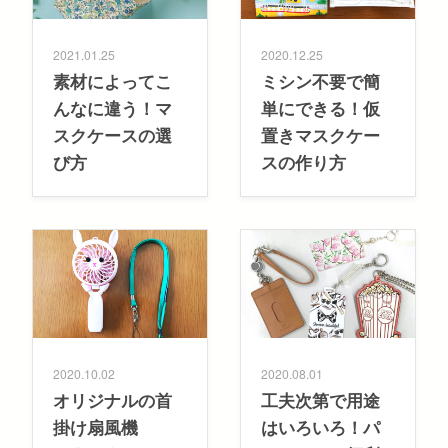
2021.01.25
2020.12.25
素材によってこ
ミシン不要で簡
んなに違う！マ
単にできる！仮
スクケースの選
置きマスクケー
び方
スの作り方
2020.10.02
2020.08.01
オリジナルの首
工夫次第で用途
掛け扇風機
はいろいろ！パ