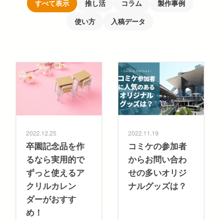
すべて表示
推し活
コラム
製作事例
使い方
入稿データ
注目のキーワード
コンサートグッズ
ペンライト
フォンタブ
アクリルグッズ
アクキー
キーホルダー
アクリルスタンド
アクリルパネル
スマホスタンド
回転アクスタ
着せ替えアクスタ
モーテルキー
ライトバングル
マスクケース
パスケース
ペットボトルホルダー
万年カレンダー
2022.12.25
2022.11.19
卒園記念品を作
コミケの参加者
るなら実用的で
からお問い合わ
ずっと使えるア
せの多いオリジ
クリルカレン
ナルグッズは？
ダーがおすす
め！