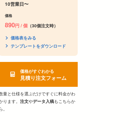
10営業日〜
価格
890
円 / 個
（30個注文時）
価格表をみる
テンプレートをダウンロード
価格がすぐわかる
見積り注文フォーム
数量と仕様を選ぶだけですぐに料金がわ
かります。
や
もこちらか
注文
データ入稿
ら。