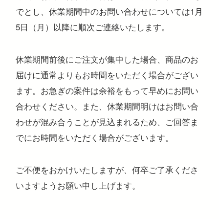
でとし、休業期間中のお問い合わせについては1月
5日（月）以降に順次ご連絡いたします。
注目のキーワード
休業期間前後にご注文が集中した場合、商品のお
届けに通常よりもお時間をいただく場合がござい
コンサートグッズ
ペンライト
フォンタブ
アクリルグッズ
アクキー
キーホルダー
アクリルスタンド
アクリルパネル
スマホスタンド
回転アクスタ
着せ替えアクスタ
モーテルキー
ライトバングル
ます。お急ぎの案件は余裕をもって早めにお問い
マスクケース
パスケース
ペットボトルホルダー
万年カレンダー
合わせください。また、休業期間明けはお問い合
わせが混み合うことが見込まれるため、ご回答ま
でにお時間をいただく場合がございます。
ご不便をおかけいたしますが、何卒ご了承くださ
いますようお願い申し上げます。