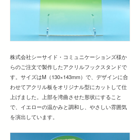
注目のキーワード
コンサートグッズ
ペンライト
フォンタブ
アクリルグッズ
アクキー
キーホルダー
アクリルスタンド
アクリルパネル
スマホスタンド
株式会社シーサイド・コミュニケーションズ様か
回転アクスタ
着せ替えアクスタ
モーテルキー
ライトバングル
マスクケース
パスケース
ペットボトルホルダー
万年カレンダー
らのご注文で製作したアクリルフックスタンドで
す。サイズはM（130×143mm）で、デザインに合
わせてアクリル板をオリジナル型にカットして仕
上げました。上部を湾曲させた形状にすること
で、イエローの温かみと調和し、やさしい雰囲気
を演出しています。