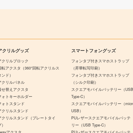
アクリルグッズ
スマートフォングッズ
アクリルブロック
フォンタブ付きスマホストラップ
回転アクスタ（360°回転アクリルス
（昇華転写印刷）
タンド）
フォンタブ付きスマホストラップ
アクリルパネル
（シルク印刷）
着せ替えアクスタ
スクエアモバイルバッテリー（US
フォトキーホルダー
Type-C）
フォトスタンド
スクエアモバイルバッテリー（micr
アクリルスタンド
USB）
アクリルスタンド（プレートタイ
PUレザースクエアモバイルバッテ
プ）
リー（USB Type-C）
3wayアクスタ
PUレザースクエアモバイルバッテ