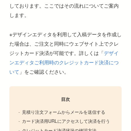
しております。ここではその流れについてご案内
します。
注目のキーワード
※デザインエディタを利用して入稿データを作成し
た場合は、ご注文と同時にウェブサイト上でクレ
コンサートグッズ
ペンライト
フォンタブ
アクリルグッズ
アクキー
キーホルダー
アクリルスタンド
アクリルパネル
スマホスタンド
ジットカード決済が可能です。詳しくは「
デザイ
回転アクスタ
着せ替えアクスタ
モーテルキー
ライトバングル
マスクケース
パスケース
ペットボトルホルダー
万年カレンダー
ンエディタご利用時のクレジットカード決済につ
いて
」をご確認ください。
目次
見積り注文フォームからメールを送信する
カード決済用URLにアクセスして決済を行う
クレジットカード決済状況の確認方法