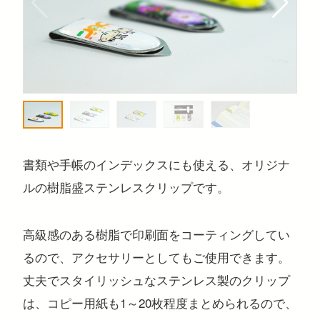
注目のキーワード
コンサートグッズ
ペンライト
フォンタブ
アクリルグッズ
アクキー
キーホルダー
アクリルスタンド
アクリルパネル
スマホスタンド
回転アクスタ
着せ替えアクスタ
モーテルキー
ライトバングル
マスクケース
パスケース
ペットボトルホルダー
万年カレンダー
書類や手帳のインデックスにも使える、オリジナ
ルの樹脂盛ステンレスクリップです。
高級感のある樹脂で印刷面をコーティングしてい
るので、アクセサリーとしてもご使用できます。
丈夫でスタイリッシュなステンレス製のクリップ
は、コピー用紙も1～20枚程度まとめられるので、