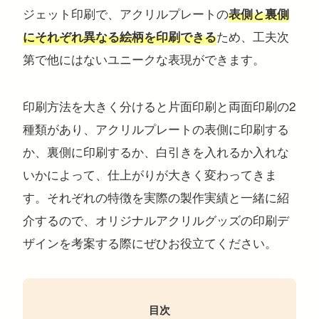
ジェット印刷で、アクリルプレートの
表側と裏側
ため、工夫次
にそれぞれ異なる絵柄を印刷できる
第で他にはないユニークな表現ができます。
注目のキーワード
印刷方法を大きく分けると片面印刷と両面印刷の2
コンサートグッズ
ペンライト
フォンタブ
アクリルグッズ
アクキー
キーホルダー
アクリルスタンド
アクリルパネル
スマホスタンド
種類があり、アクリルプレートの表側に印刷する
回転アクスタ
着せ替えアクスタ
モーテルキー
ライトバングル
マスクケース
パスケース
ペットボトルホルダー
万年カレンダー
か、裏側に印刷するか、白引きを入れるか入れな
いかによって、仕上がりが大きく変わってきま
す。それぞれの特徴を実際の製作実績と一緒に紹
介するので、オリジナルアクリルグッズの印刷デ
ザインを考案する際にぜひお役立てください。
目次